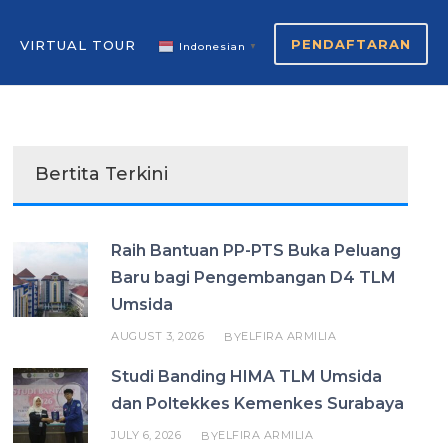
PENDAFTARAN
VIRTUAL TOUR
Indonesian
▼
Bertita Terkini
Raih Bantuan PP-PTS Buka Peluang
Baru bagi Pengembangan D4 TLM
Umsida
AUGUST 3, 2026
ELFIRA ARMILIA
BY
Studi Banding HIMA TLM Umsida
dan Poltekkes Kemenkes Surabaya
JULY 6, 2026
ELFIRA ARMILIA
BY