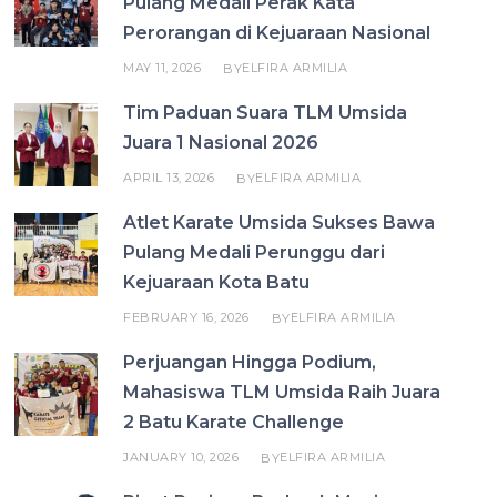
Pulang Medali Perak Kata
Perorangan di Kejuaraan Nasional
MAY 11, 2026
ELFIRA ARMILIA
BY
Tim Paduan Suara TLM Umsida
Juara 1 Nasional 2026
APRIL 13, 2026
ELFIRA ARMILIA
BY
Atlet Karate Umsida Sukses Bawa
Pulang Medali Perunggu dari
Kejuaraan Kota Batu
FEBRUARY 16, 2026
ELFIRA ARMILIA
BY
Perjuangan Hingga Podium,
Mahasiswa TLM Umsida Raih Juara
2 Batu Karate Challenge
JANUARY 10, 2026
ELFIRA ARMILIA
BY