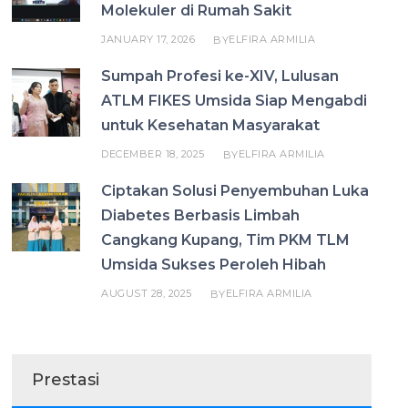
Molekuler di Rumah Sakit
JANUARY 17, 2026
ELFIRA ARMILIA
BY
Sumpah Profesi ke-XIV, Lulusan
ATLM FIKES Umsida Siap Mengabdi
untuk Kesehatan Masyarakat
DECEMBER 18, 2025
ELFIRA ARMILIA
BY
Ciptakan Solusi Penyembuhan Luka
Diabetes Berbasis Limbah
Cangkang Kupang, Tim PKM TLM
Umsida Sukses Peroleh Hibah
AUGUST 28, 2025
ELFIRA ARMILIA
BY
Prestasi