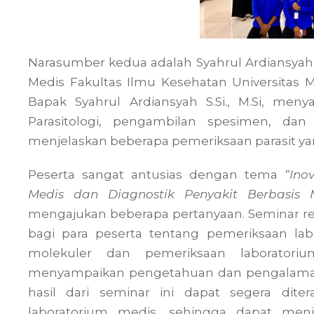
Narasumber kedua adalah Syahrul Ardiansyah S
Medis Fakultas Ilmu Kesehatan Universitas
Bapak Syahrul Ardiansyah S.Si., M.Si, me
Parasitologi, pengambilan spesimen, dan
menjelaskan beberapa pemeriksaan parasit yan
Peserta sangat antusias dengan tema
“Ino
Medis dan Diagnostik Penyakit Berbasis 
mengajukan beberapa pertanyaan. Seminar r
bagi para peserta tentang pemeriksaan lab
molekuler dan pemeriksaan laboratorium
menyampaikan pengetahuan dan pengalaman
hasil dari seminar ini dapat segera diter
laboratorium medis, sehingga dapat meni