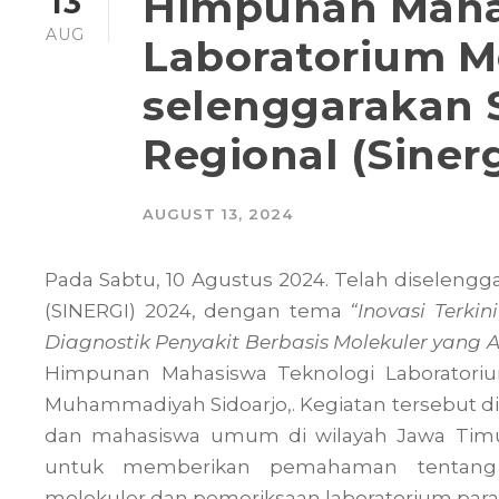
Himpunan Maha
13
AUG
Laboratorium M
selenggarakan 
Regional (Siner
AUGUST 13, 2024
Pada Sabtu, 10 Agustus 2024. Telah diselengg
(SINERGI) 2024, dengan tema
“Inovasi Terk
Diagnostik Penyakit Berbasis Molekuler yang Ak
Himpunan Mahasiswa Teknologi Laboratoriu
Muhammadiyah Sidoarjo,. Kegiatan tersebut dii
dan mahasiswa umum di wilayah Jawa Timur
untuk memberikan pemahaman tentang p
molekuler dan pemeriksaan laboratorium paras