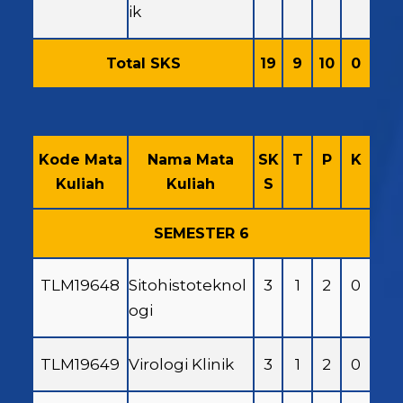
ik
Total SKS
19
9
10
0
Kode Mata
Nama Mata
SK
T
P
K
Kuliah
Kuliah
S
SEMESTER 6
TLM19648
Sitohistoteknol
3
1
2
0
ogi
TLM19649
Virologi Klinik
3
1
2
0