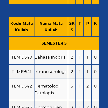
Kode Mata
Nama Mata
SK
T
P
K
Kuliah
Kuliah
S
SEMESTER 5
TLM19540
Bahasa Inggris
2
1
1
0
TLM19541
Imunoserologi
2
1
1
0
TLM19542
Hematologi
3
1
2
0
Patologis
TLM19543
Hormon Dan
3
1
2
0