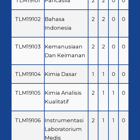
TLM19101
Pancasila
2
2
0
0
TLM19102
Bahasa
2
2
0
0
Indonesia
TLM19103
Kemanusiaan
2
2
0
0
Dan Keimanan
TLM19104
Kimia Dasar
1
1
0
0
TLM19105
Kimia Analisis
2
1
1
0
Kualitatif
TLM19106
Instrumentasi
2
1
1
0
Laboratorium
Medis