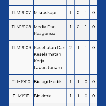
TLM19107
Mikroskopi
1
0
1
0
TLM19108
Media Dan
1
0
1
0
Reagensia
TLM19109
Kesehatan Dan
2
1
1
0
Keselamatan
Kerja
Laboratorium
TLM19110
Biologi Medik
1
1
0
0
TLM19111
Biokimia
1
1
0
0