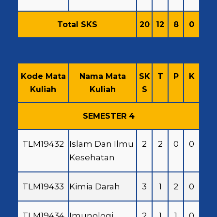
Total SKS
20
12
8
0
Kode Mata
Nama Mata
SK
T
P
K
Kuliah
Kuliah
S
SEMESTER 4
TLM19432
Islam Dan Ilmu
2
2
0
0
Kesehatan
TLM19433
Kimia Darah
3
1
2
0
TLM19434
Imunologi
2
1
1
0