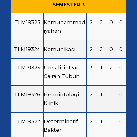
SEMESTER 3
TLM19323
Kemuhammad
2
2
0
0
iyahan
TLM19324
Komunikasi
2
2
0
0
TLM19325
Urinalisis Dan
3
1
2
0
Cairan Tubuh
TLM19326
Helmintologi
2
1
1
0
Klinik
TLM19327
Determinatif
2
1
1
0
Bakteri