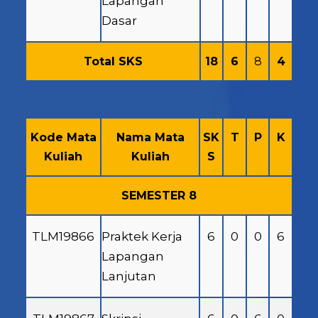
Lapangan
Dasar
Total SKS
18
6
8
4
Kode Mata
Nama Mata
SK
T
P
K
Kuliah
Kuliah
S
SEMESTER 8
TLM19866
Praktek Kerja
6
0
0
6
Lapangan
Lanjutan