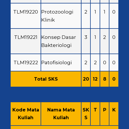
TLM19220
Protozoologi
2
1
1
0
Klinik
TLM19221
Konsep Dasar
3
1
2
0
Bakteriologi
TLM19222
Patofisiologi
2
2
0
0
Total SKS
20
12
8
0
Kode Mata
Nama Mata
SK
T
P
K
Kuliah
Kuliah
S