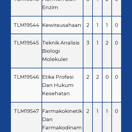
Enzim
TLM19544
Kewirausahaan
2
1
1
0
TLM19545
Teknik Analisis
3
1
2
0
Biologi
Molekuler
TLM19546
Etika Profesi
2
2
0
0
Dan Hukum
Kesehatan
TLM19547
Farmakokinetik
2
1
1
0
Dan
Farmakodinam