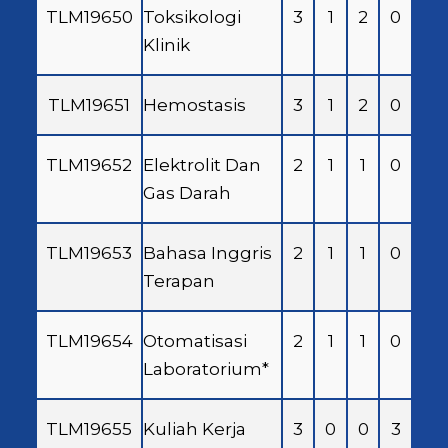
TLM19650
Toksikologi
3
1
2
0
Klinik
TLM19651
Hemostasis
3
1
2
0
TLM19652
Elektrolit Dan
2
1
1
0
Gas Darah
TLM19653
Bahasa Inggris
2
1
1
0
Terapan
TLM19654
Otomatisasi
2
1
1
0
Laboratorium*
TLM19655
Kuliah Kerja
3
0
0
3