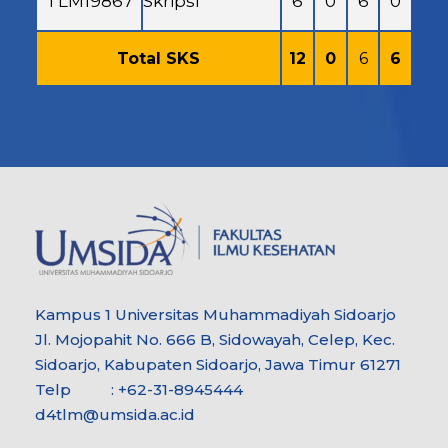
TLM19867
Skripsi
6
0
6
0
Total SKS
12
0
6
6
Kampus 1 Universitas Muhammadiyah Sidoarjo
Jl. Mojopahit No. 666 B, Sidowayah, Celep, Kec.
Sidoarjo, Kabupaten Sidoarjo, Jawa Timur 61271
Telp : +62-31-8945444
d4tlm@umsida.ac.id