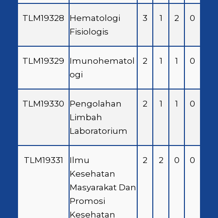
TLM19328
Hematologi
3
1
2
0
Fisiologis
TLM19329
Imunohematol
2
1
1
0
ogi
TLM19330
Pengolahan
2
1
1
0
Limbah
Laboratorium
TLM19331
Ilmu
2
2
0
0
Kesehatan
Masyarakat Dan
Promosi
Kesehatan