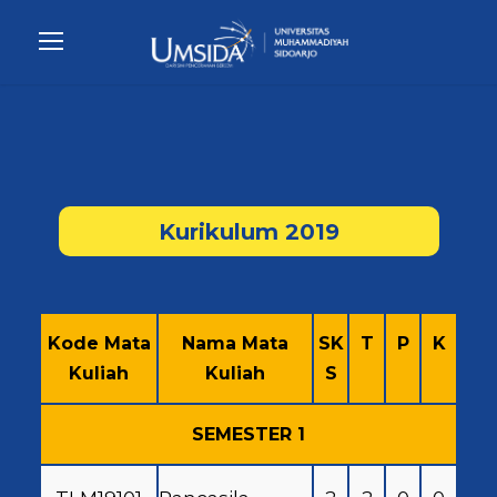
Kurikulum 2019
Kode Mata
Nama Mata
SK
T
P
K
Kuliah
Kuliah
S
SEMESTER 1