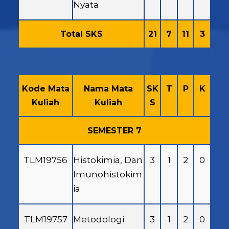
Nyata
Total SKS
21
7
11
3
Kode Mata
Nama Mata
SK
T
P
K
Kuliah
Kuliah
S
SEMESTER 7
TLM19756
Histokimia, Dan
3
1
2
0
Imunohistokim
ia
TLM19757
Metodologi
3
1
2
0