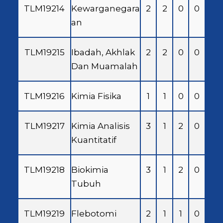
TLM19214
Kewarganegara
2
2
0
0
an
TLM19215
Ibadah, Akhlak
2
2
0
0
Dan Muamalah
TLM19216
Kimia Fisika
1
1
0
0
TLM19217
Kimia Analisis
3
1
2
0
Kuantitatif
TLM19218
Biokimia
3
1
2
0
Tubuh
TLM19219
Flebotomi
2
1
1
0