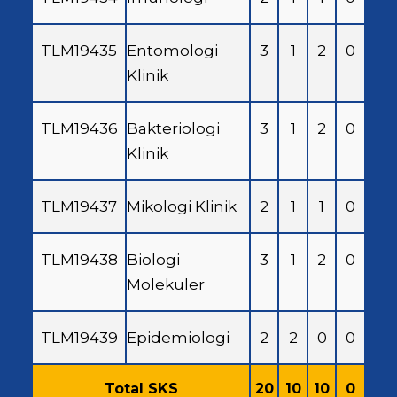
TLM19435
Entomologi
3
1
2
0
Klinik
TLM19436
Bakteriologi
3
1
2
0
Klinik
TLM19437
Mikologi Klinik
2
1
1
0
TLM19438
Biologi
3
1
2
0
Molekuler
TLM19439
Epidemiologi
2
2
0
0
Total SKS
20
10
10
0