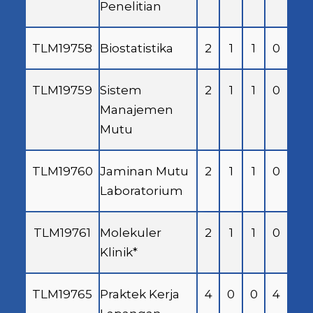
Penelitian
TLM19758
Biostatistika
2
1
1
0
TLM19759
Sistem
2
1
1
0
Manajemen
Mutu
TLM19760
Jaminan Mutu
2
1
1
0
Laboratorium
TLM19761
Molekuler
2
1
1
0
Klinik*
TLM19765
Praktek Kerja
4
0
0
4