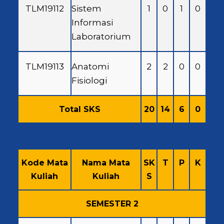
TLM19112
Sistem
1
0
1
0
Informasi
Laboratorium
TLM19113
Anatomi
2
2
0
0
Fisiologi
Total SKS
20
14
6
0
Kode Mata
Nama Mata
SK
T
P
K
Kuliah
Kuliah
S
SEMESTER 2