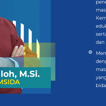
pen
mas
Kem
eduk
ser
dan 
Mem
deng
mas
yan
bid